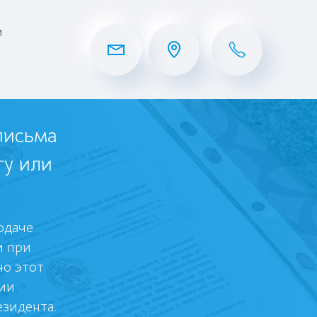
и
письма
ту или
одаче
и при
но этот
ии
зидента.