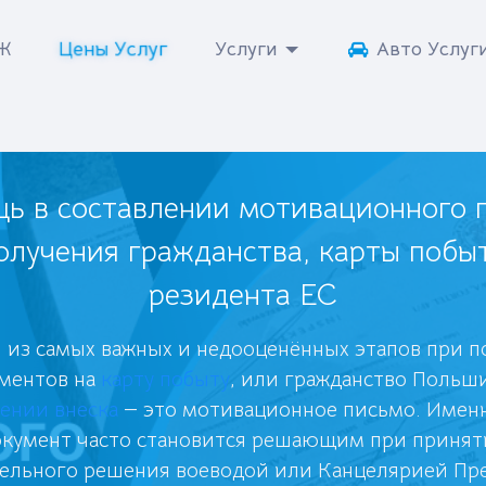
Цены Услуг
НЖ
Услуги
Авто Услуг
ь в составлении мотивационного 
олучения гражданства, карты побы
резидента ЕС
 из самых важных и недооценённых этапов при п
ментов на
карту побыту
, или гражданство Польш
ении внеска
— это мотивационное письмо. Имен
окумент часто становится решающим при принят
ельного решения воеводой или Канцелярией Пре