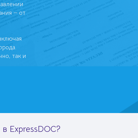
тавлении
ания — от
включая
орода.
но, так и
 в ExpressDOC?