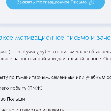
Заказать Мотивационное Письмо
акое мотивационное письмо и заче
о (list motywacyjny) — это письменное объясне
ольше на постоянной или длительной основе. Оно
быту по гуманитарным, семейным или учебным о
алего побыту (ПМЖ)
тво Польши
 чётко и грамотно изложить: