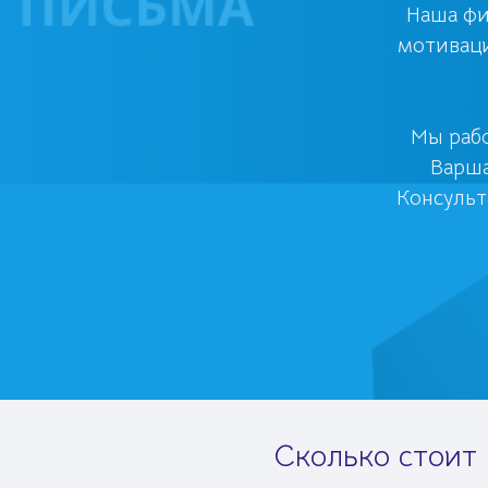
Наша фи
мотиваци
Мы раб
Варша
Консульт
Сколько стоит