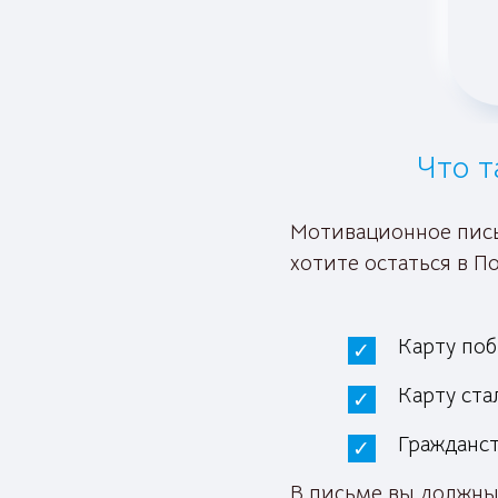
Что т
Мотивационное письм
хотите остаться в П
Карту по
Карту ст
Гражданс
В письме вы должны