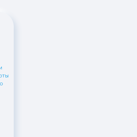
и
рты
ую