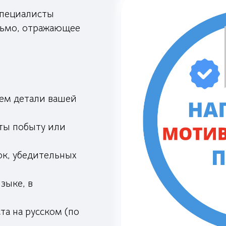
специалисты
сьмо, отражающее
яем детали вашей
рты побыту или
ок, убедительных
зыке, в
та на русском (по