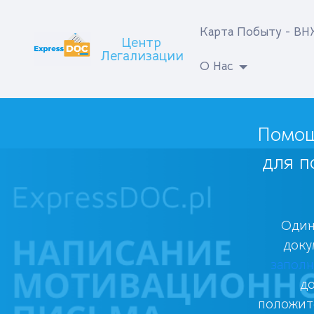
Карта Побыту - В
Центр
Легализации
О Нас
Помощ
для п
Один
доку
заполн
д
положит